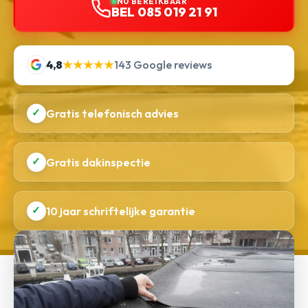
NU BEREIKBAAR
BEL 085 019 21 91
4,8
★★★★★
143 Google reviews
✓
Gratis telefonisch advies
✓
Gratis dakinspectie
✓
10 jaar schriftelijke garantie