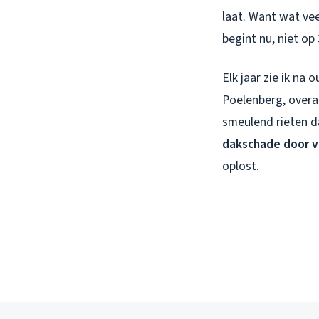
laat. Want wat ve
begint nu, niet op
Elk jaar zie ik na
Poelenberg, overal
smeulend rieten da
dakschade door v
oplost.