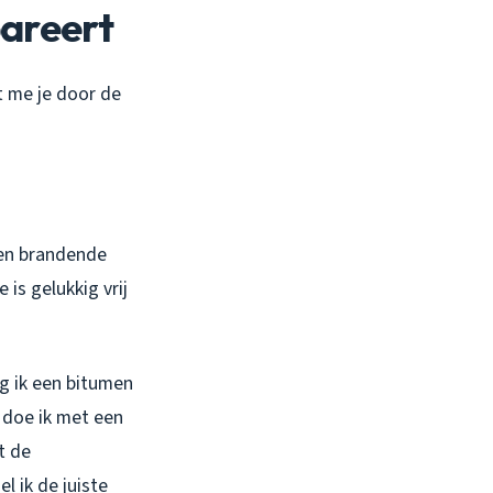
pareert
t me je door de
een brandende
is gelukkig vrij
ng ik een bitumen
 doe ik met een
t de
l ik de juiste