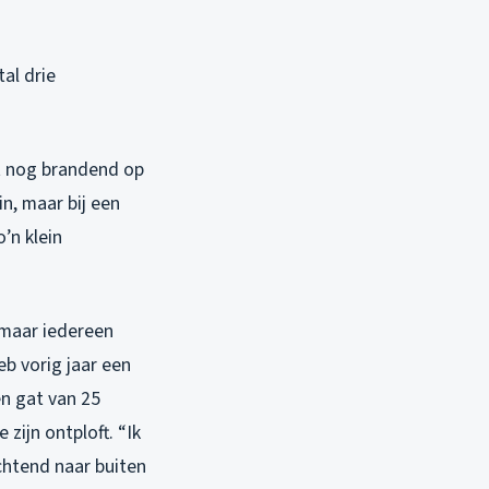
tal drie
t nog brandend op
in, maar bij een
’n klein
 maar iedereen
eb vorig jaar een
n gat van 25
zijn ontploft. “Ik
chtend naar buiten