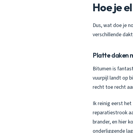
Hoe je e
Dus, wat doe je no
verschillende dakt
Platte daken 
Bitumen is fantast
vuurpijl landt op 
recht toe recht aa
Ik reinig eerst he
reparatiestrook a
brander, en hier 
onderliggende lage