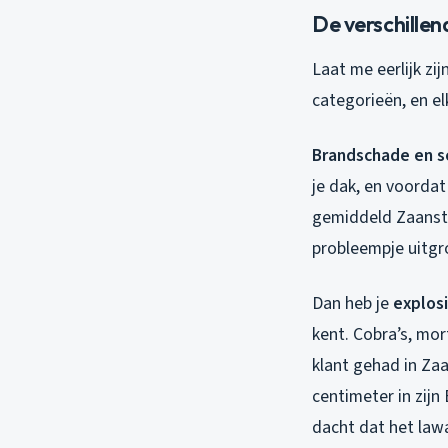
De verschille
Laat me eerlijk zi
categorieën, en e
Brandschade en s
je dak, en voordat 
gemiddeld Zaansta
probleempje uitgroe
Dan heb je
explos
kent. Cobra’s, mor
klant gehad in Za
centimeter in zijn
dacht dat het lawa