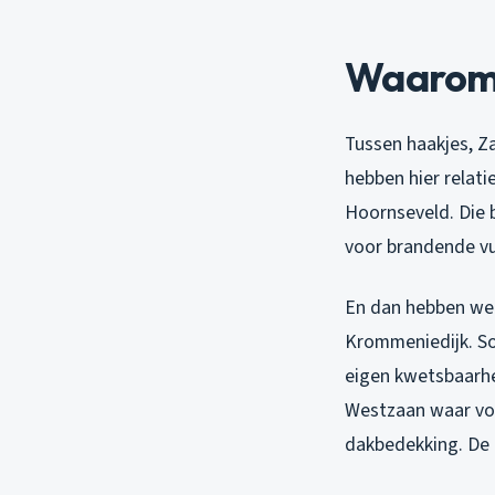
Waarom 
Tussen haakjes, Z
hebben hier relati
Hoornseveld. Die
voor brandende vuu
En dan hebben we 
Krommeniedijk. So
eigen kwetsbaarhe
Westzaan waar vori
dakbedekking. De e