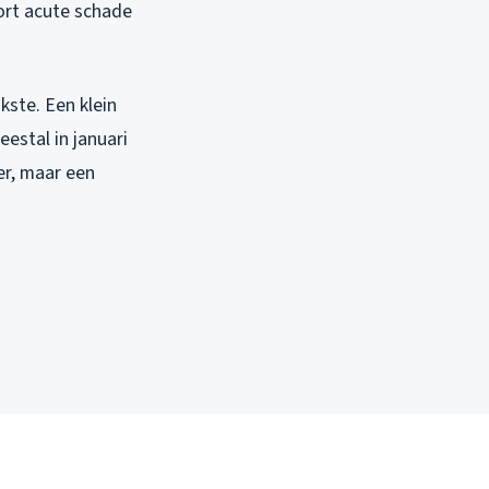
soort acute schade
jkste. Een klein
eestal in januari
er, maar een