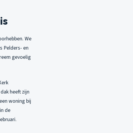
is
doorhebben. We
s Pelders- en
treem gevoelig
Kerk
ak heeft zijn
een woning bij
in de
ebruari.