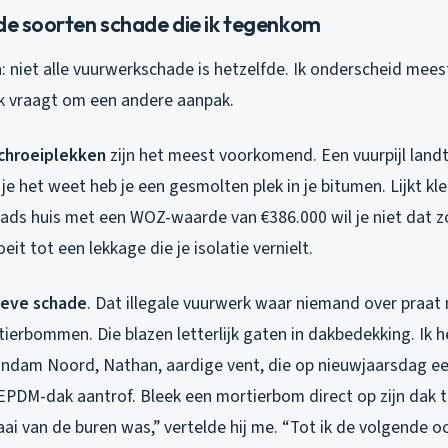
nde soorten schade die ik tegenkom
jn: niet alle vuurwerkschade is hetzelfde. Ik onderscheid mees
lk vraagt om een andere aanpak.
chroeiplekken
zijn het meest voorkomend. Een vuurpijl land
je het weet heb je een gesmolten plek in je bitumen. Lijkt kle
ds huis met een WOZ-waarde van €386.000 wil je niet dat zo
it tot een lekkage die je isolatie vernielt.
ieve schade
. Dat illegale vuurwerk waar niemand over praat
tierbommen. Die blazen letterlijk gaten in dakbedekking. Ik h
andam Noord, Nathan, aardige vent, die op nieuwjaarsdag ee
 EPDM-dak aantrof. Bleek een mortierbom direct op zijn dak te 
ai van de buren was,” vertelde hij me. “Tot ik de volgende o