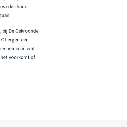
uurwerkschade
fgaan.
s, bij De Gekroonde
 Of erger: een
e meenemen in wat
e het voorkomt of