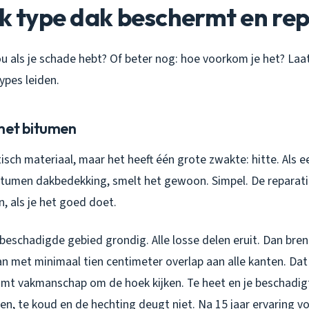
lk type dak beschermt en re
u als je schade hebt? Of beter nog: hoe voorkom je het? Laa
ypes leiden.
met bitumen
isch materiaal, maar het heeft één grote zwakte: hitte. Als 
bitumen dakbedekking, smelt het gewoon. Simpel. De reparatie 
n, als je het goed doet.
t beschadigde gebied grondig. Alle losse delen eruit. Dan bre
an met minimaal tien centimeter overlap aan alle kanten. Dat
komt vakmanschap om de hoek kijken. Te heet en je beschadig
n, te koud en de hechting deugt niet. Na 15 jaar ervaring voe