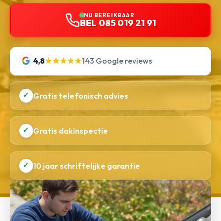
NU BEREIKBAAR
BEL 085 019 21 91
4,8
★★★★★
143 Google reviews
✓
Gratis telefonisch advies
✓
Gratis dakinspectie
✓
10 jaar schriftelijke garantie