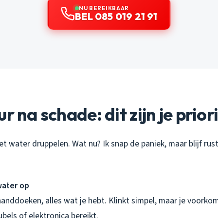
NU BEREIKBAAR
BEL 085 019 21 91
r na schade: dit zijn je prior
et water druppelen. Wat nu? Ik snap de paniek, maar blijf rusti
water op
anddoeken, alles wat je hebt. Klinkt simpel, maar je voorko
ubels of elektronica bereikt.