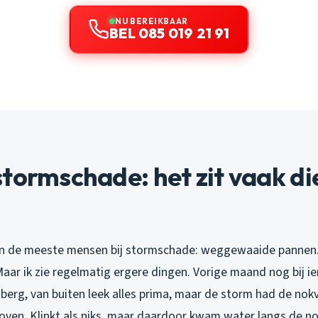
NU BEREIKBAAR
BEL 085 019 21 91
tormschade: het zit vaak d
n de meeste mensen bij stormschade: weggewaaide pannen. K
aar ik zie regelmatig ergere dingen. Vorige maand nog bij i
erg, van buiten leek alles prima, maar de storm had de nok
oven. Klinkt als niks, maar daardoor kwam water langs de no