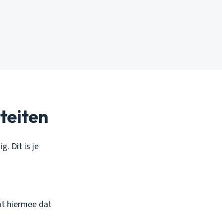
iteiten
g. Dit is je
mt hiermee dat