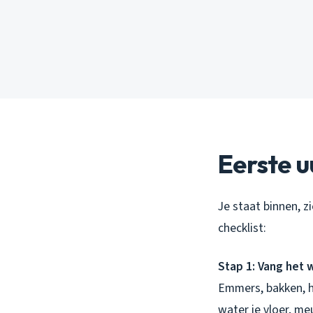
Eerste uu
Je staat binnen, zi
checklist:
Stap 1: Vang het 
Emmers, bakken, h
water je vloer, me