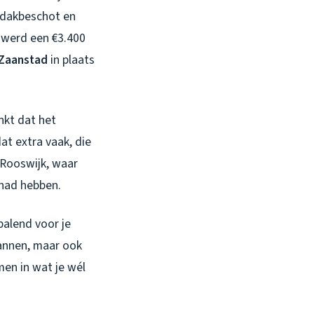
t dakbeschot en
 werd een €3.400
 Zaanstad
in plaats
nkt dat het
at extra vaak, die
n Rooswijk, waar
ehad hebben.
palend voor je
pannen, maar ook
men in wat je wél