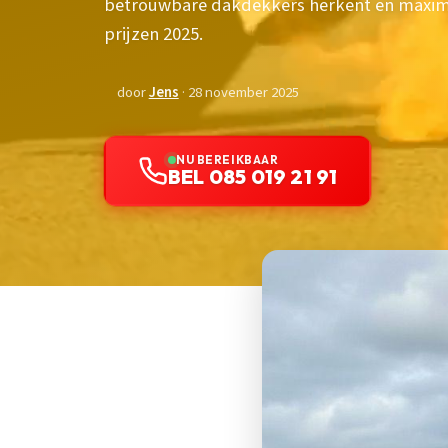
betrouwbare dakdekkers herkent en maximaal
prijzen 2025.
door
Jens
· 28 november 2025
NU BEREIKBAAR
BEL 085 019 21 91