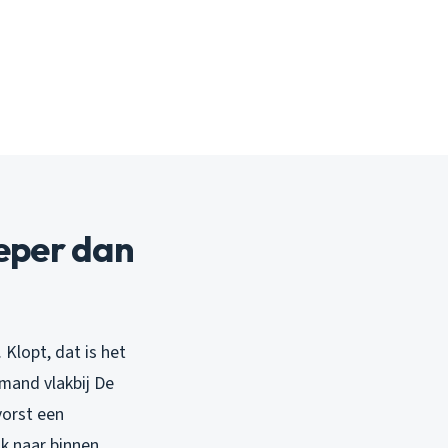
ieper dan
lopt, dat is het
emand vlakbij De
vorst een
k naar binnen.