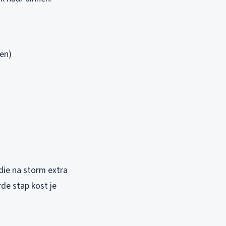
en)
g die na storm extra
rde stap kost je