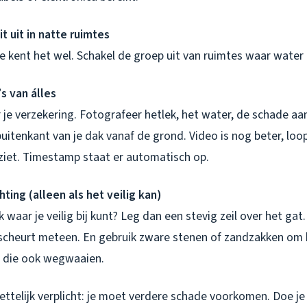
it uit in natte ruimtes
je kent het wel. Schakel de groep uit van ruimtes waar wate
s van álles
or je verzekering. Fotografeer hetlek, het water, de schade aan
 buitenkant van je dak vanaf de grond. Video is nog beter, loo
e ziet. Timestamp staat er automatisch op.
ting (alleen als het veilig kan)
k waar je veilig bij kunt? Leg dan een stevig zeil over het gat
t scheurt meteen. En gebruik zware stenen of zandzakken om h
n die ook wegwaaien.
ettelijk verplicht: je moet verdere schade voorkomen. Doe je