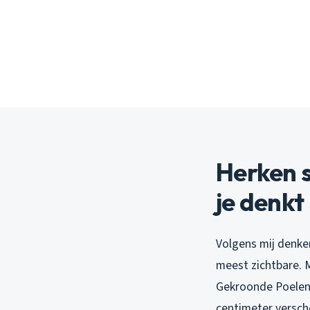
Herken s
je denkt
Volgens mij denke
meest zichtbare. M
Gekroonde Poelenb
centimeter versch