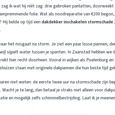
k, zag ik wat hij níét zag: drie gebroken panlatten, doorweek
dampremmende folie. Wat als noodreparatie van €200 begon,
? Hij belde op tijd een
dakdekker inschakelen stormschade
.
waar het misgaat na storm. Je ziet een paar losse pannen, de
ijl sijpelt water tussen je spanten. In Zaanstad hebben we d
trekt hier recht doorheen. Vooral in wijken als Poelenburg e
tjeshuizen staan met originele dakpannen die hun beste tijd g
naren niet weten: de eerste twee uur na stormschade zijn be
 Wacht je te lang, dan betaal je straks niet alleen voor dak
latie en mogelijk zelfs schimmelbestrijding. Laat ik je meene